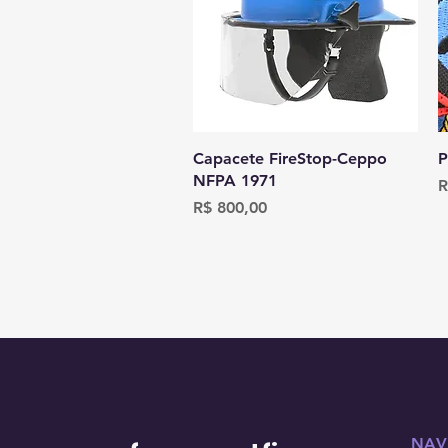
Visualização rápida
Capacete FireStop-Ceppo
P
NFPA 1971
P
R
Preço
R$ 800,00
NAV