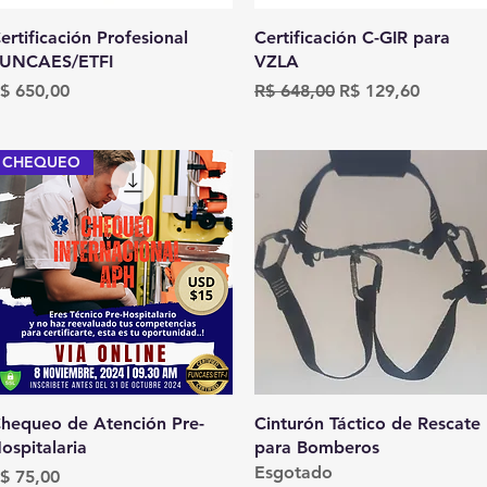
Visualização rápida
Visualização rápida
ertificación Profesional
Certificación C-GIR para
UNCAES/ETFI
VZLA
reço
Preço normal
Preço promociona
$ 650,00
R$ 648,00
R$ 129,60
CHEQUEO
Visualização rápida
Visualização rápida
hequeo de Atención Pre-
Cinturón Táctico de Rescate
ospitalaria
para Bomberos
Esgotado
reço
$ 75,00