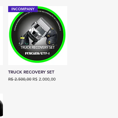
INCOMPANY
Visualização rápida
TRUCK RECOVERY SET
l
Preço normal
Preço promocional
R$ 2.500,00
R$ 2.000,00