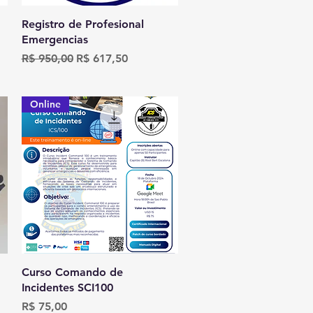
Visualização rápida
Registro de Profesional
Emergencias
l
Preço normal
Preço promocional
R$ 950,00
R$ 617,50
Online
Visualização rápida
Curso Comando de
Incidentes SCI100
Preço
R$ 75,00