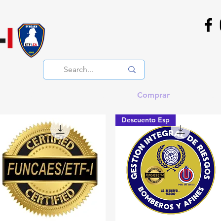
a
General
eventos
Comprar
Contat
Descuento Esp