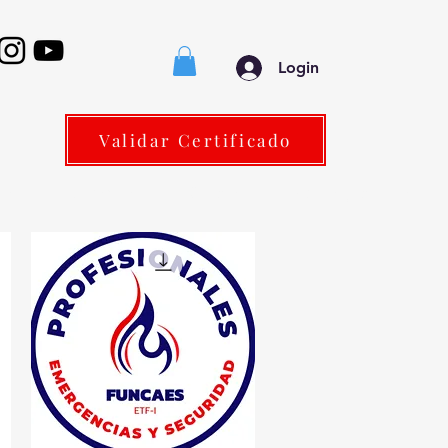
Login
Validar Certificado
os
Members
Grupos
Planes y precios