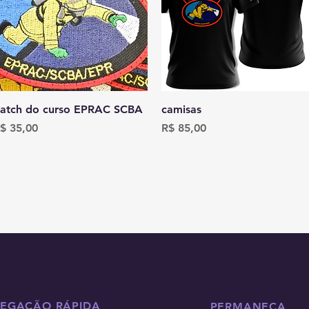
Visualização rápida
Visualização rápida
atch do curso EPRAC SCBA
camisas
reço
Preço
$ 35,00
R$ 85,00
EGAÇÃO RÁPIDA
PERMANEÇA