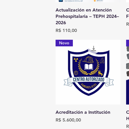
Visualização rápida
Actualización en Atención
C
Prehospitalaria – TEPH 2024–
F
2026
P
R
Preço
R$ 110,00
Novo
Visualização rápida
Acreditación a Institución
C
H
Preço
R$ 5.600,00
P
R