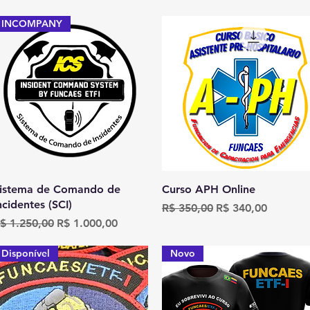
INCOMPANY
Visualização rápida
Visualização rápida
istema de Comando de
Curso APH Online
ncidentes (SCI)
Preço normal
Preço promociona
R$ 350,00
R$ 340,00
reço normal
Preço promocional
$ 1.250,00
R$ 1.000,00
Disponível
Novo