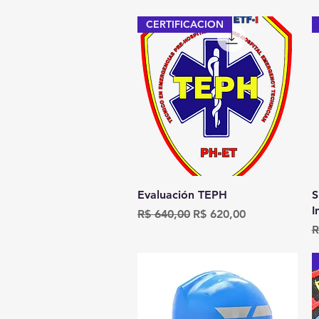
CERTIFICACION
Visualização rápida
Evaluación TEPH
S
I
Preço normal
Preço promocional
R$ 640,00
R$ 620,00
P
R