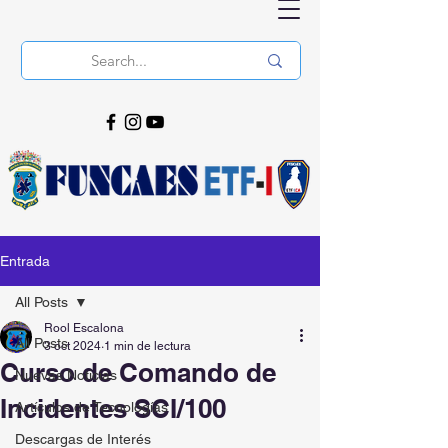
Entrada
All Posts
Rool Escalona
All Posts
3 oct 2024
1 min de lectura
Curso de Comando de
Nuevas Noticias
Incidentes SCI/100
Artículos de Tecnologías
Descargas de Interés