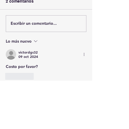
2 comentarios
Evaluación TEPH Online
Escribir un comentario...
9na. Edición Re
SFFMA Internac
Español
Lo más nuevo
victordgs32
09 oct 2024
Costo por favor?
Me gusta
jmiguel68mister
09 oct 2024
Costo del curso por favor
Me gusta