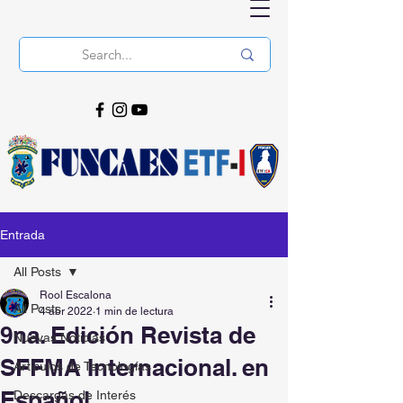
Entrada
All Posts
Rool Escalona
All Posts
4 abr 2022
1 min de lectura
9na. Edición Revista de
Nuevas Noticias
SFFMA Internacional. en
Artículos de Tecnologías
Español
Descargas de Interés