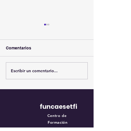
Comentarios
Evaluación TEP
Escribir un comentario...
Curso de Comando de
Incidentes SCI/100
funcaesetfi
Centro de
Formación