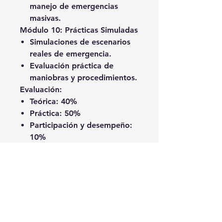
manejo de emergencias
masivas.
Módulo 10: Prácticas Simuladas
Simulaciones de escenarios
reales de emergencia.
Evaluación práctica de
maniobras y procedimientos.
Evaluación
:
Teórica
: 40%
Práctica
: 50%
Participación y desempeño
:
10%
Requisitos para la Certificación
:
Completar el 100% del
curso.
Aprobación de las
evaluaciones teóricas y
prácticas.
Participación en simulaciones